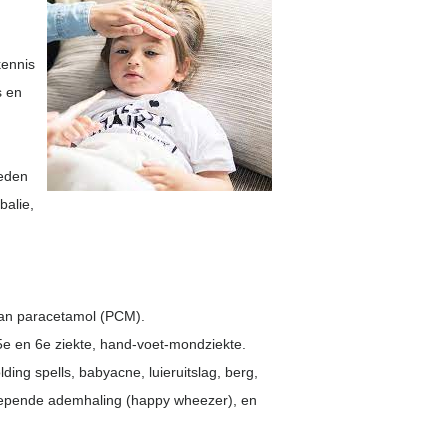
kennis
s en
heden
balie,
 van paracetamol (PCM).
5e en 6e ziekte, hand-voet-mondziekte.
ding spells, babyacne, luieruitslag, berg,
piepende ademhaling (happy wheezer), en