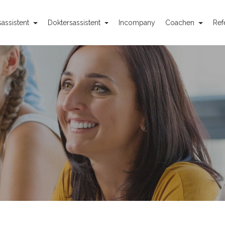
assistent
Doktersassistent
Incompany
Coachen
Ref