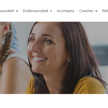
assistent
Doktersassistent
Incompany
Coachen
Ref