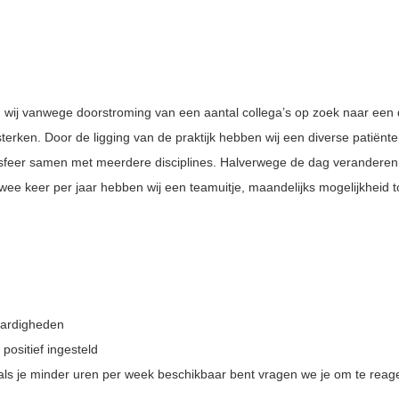
jn wij vanwege doorstroming van een aantal collega’s op zoek naar een 
erken. Door de ligging van de praktijk hebben wij een diverse patiënt
jne sfeer samen met meerdere disciplines. Halverwege de dag verander
Twee keer per jaar hebben wij een teamuitje, maandelijks mogelijkheid 
aardigheden
positief ingesteld
k als je minder uren per week beschikbaar bent vragen we je om te reag