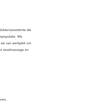
doktersassistente die
enpopulatie. We
en we van werkplek om
tot stoelmassage en
eren.