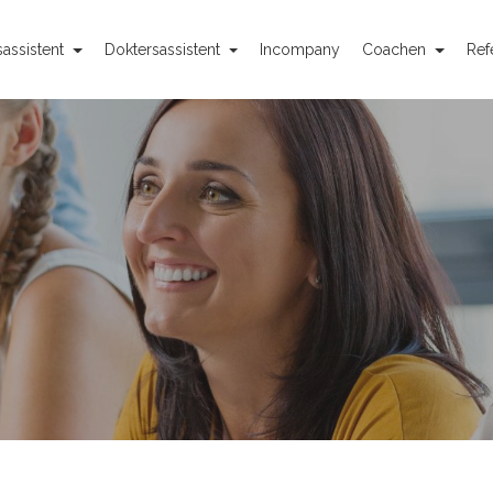
assistent
Doktersassistent
Incompany
Coachen
Ref