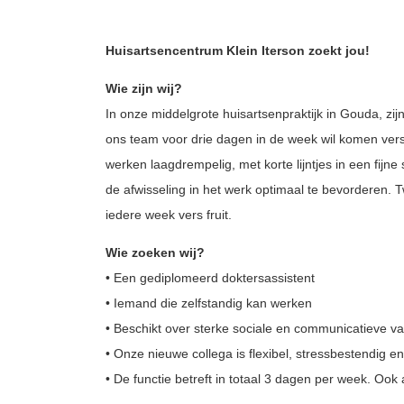
Huisartsencentrum Klein Iterson zoekt jou!
Wie zijn wij?
In onze middelgrote huisartsenpraktijk in Gouda, zi
ons team voor drie dagen in de week wil komen verst
werken laagdrempelig, met korte lijntjes in een fi
de afwisseling in het werk optimaal te bevorderen. 
iedere week vers fruit.
Wie zoeken wij?
• Een gediplomeerd doktersassistent
• Iemand die zelfstandig kan werken
• Beschikt over sterke sociale en communicatieve v
• Onze nieuwe collega is flexibel, stressbestendig en 
• De functie betreft in totaal 3 dagen per week. Oo