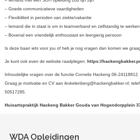
– Iemand met een SOH opleiding zou fijn zijn
– Goede communicatieve vaardigheden
– Flexibiliteit in perioden van ziekte/vakantie
– Iemand die in staat is om in teamverband en zelfstandig te werken 
– Bovenal een vriendelijk enthousiast en leergierig persoon
Is deze baan iets voor jou of heb je nog vragen dan komen we graag 
Je kunt ook even de website raadplegen:
https://hackengbakker.pra
Inhoudelijke vragen over de functie Cornelis Hackeng 06-24118812. Wi
Graag je motivatie en CV aan ikokelenberg@hackengbakker.nl; tel
50517285.
Huisartspraktijk Hackeng Bakker Gouda van Hogendorpplein 
WDA Opleidingen