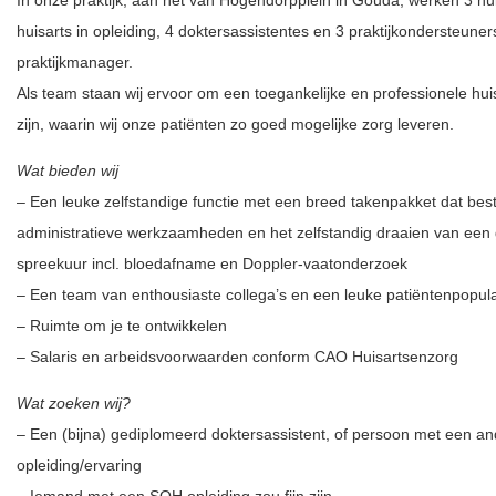
In onze praktijk, aan het van Hogendorpplein in Gouda, werken 3 hu
huisarts in opleiding, 4 doktersassistentes en 3 praktijkondersteune
praktijkmanager.
Als team staan wij ervoor om een toegankelijke en professionele huis
zijn, waarin wij onze patiënten zo goed mogelijke zorg leveren.
Wat bieden wij
– Een leuke zelfstandige functie met een breed takenpakket dat besta
administratieve werkzaamheden en het zelfstandig draaien van een 
spreekuur incl. bloedafname en Doppler-vaatonderzoek
– Een team van enthousiaste collega’s en een leuke patiëntenpopula
– Ruimte om je te ontwikkelen
– Salaris en arbeidsvoorwaarden conform CAO Huisartsenzorg
Wat zoeken wij?
– Een (bijna) gediplomeerd doktersassistent, of persoon met een an
opleiding/ervaring